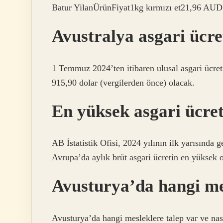
Batur YilanÜrünFiyat1kg kırmızı et21,96 A
Avustralya asgari ücre
1 Temmuz 2024’ten itibaren ulusal asgari ücret 
915,90 dolar (vergilerden önce) olacak.
En yüksek asgari ücre
AB İstatistik Ofisi, 2024 yılının ilk yarısında g
Avrupa’da aylık brüt asgari ücretin en yüksek
Avusturya’da hangi me
Avusturya’da hangi mesleklere talep var ve nas