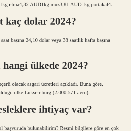
UD1kg elma4,82 AUD1kg muz3,81 AUD1kg portakal4.
t kaç dolar 2024?
saat başına 24,10 dolar veya 38 saatlik hafta başına
t hangi ülkede 2024?
eçerli olacak asgari ücretleri açıkladı. Buna göre,
 olduğu ülke Lüksemburg (2.000.571 avro).
sleklere ihtiyaç var?
ıl başvuruda bulunabilirim? Resmi bilgilere göre en çok