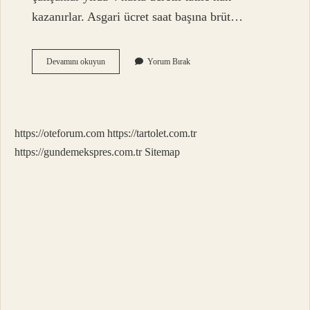
kazanırlar. Asgari ücret saat başına brüt…
Avusturya
Devamını okuyun
Yorum Bırak
Asgari
Ücret
2024
Ne
Kadar
https://oteforum.com
https://tartolet.com.tr
Olacak
https://gundemekspres.com.tr
Sitemap