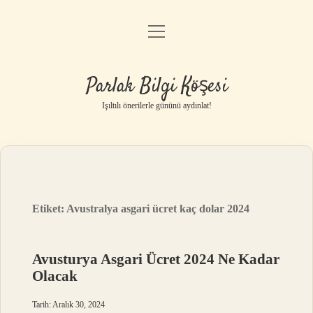
menüyü
Anasayfa
aç
Gizlilik Politikası
Parlak Bilgi Köşesi
Yasal Uyarı
Işıltılı önerilerle gününü aydınlat!
Hakkımızda
Etiket:
Avustralya asgari ücret kaç dolar 2024
Avusturya Asgari Ücret 2024 Ne Kadar
Olacak
Tarih: Aralık 30, 2024