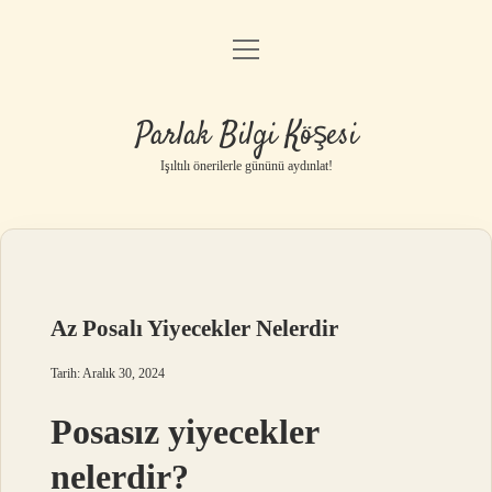
menüyü
Anasayfa
aç
Gizlilik Politikası
Parlak Bilgi Köşesi
Yasal Uyarı
Işıltılı önerilerle gününü aydınlat!
Hakkımızda
Az Posalı Yiyecekler Nelerdir
Tarih: Aralık 30, 2024
Posasız yiyecekler
nelerdir?