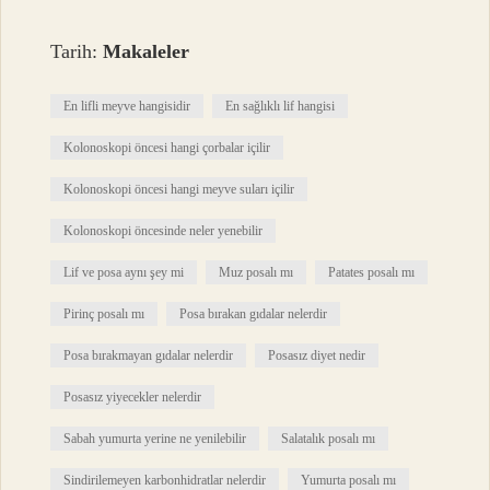
Tarih:
Makaleler
En lifli meyve hangisidir
En sağlıklı lif hangisi
Kolonoskopi öncesi hangi çorbalar içilir
Kolonoskopi öncesi hangi meyve suları içilir
Kolonoskopi öncesinde neler yenebilir
Lif ve posa aynı şey mi
Muz posalı mı
Patates posalı mı
Pirinç posalı mı
Posa bırakan gıdalar nelerdir
Posa bırakmayan gıdalar nelerdir
Posasız diyet nedir
Posasız yiyecekler nelerdir
Sabah yumurta yerine ne yenilebilir
Salatalık posalı mı
Sindirilemeyen karbonhidratlar nelerdir
Yumurta posalı mı