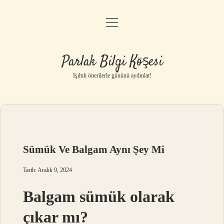
menüyü
Anasayfa
aç
Gizlilik Politikası
Parlak Bilgi Köşesi
Yasal Uyarı
Işıltılı önerilerle gününü aydınlat!
Hakkımızda
Sümük Ve Balgam Aynı Şey Mi
Tarih: Aralık 9, 2024
Balgam sümük olarak
çıkar mı?