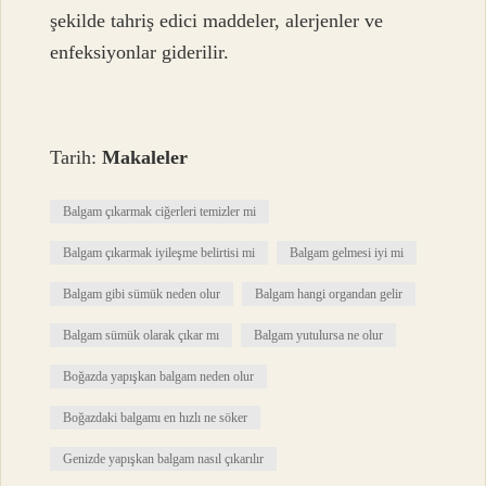
şekilde tahriş edici maddeler, alerjenler ve
enfeksiyonlar giderilir.
Tarih:
Makaleler
Balgam çıkarmak ciğerleri temizler mi
Balgam çıkarmak iyileşme belirtisi mi
Balgam gelmesi iyi mi
Balgam gibi sümük neden olur
Balgam hangi organdan gelir
Balgam sümük olarak çıkar mı
Balgam yutulursa ne olur
Boğazda yapışkan balgam neden olur
Boğazdaki balgamı en hızlı ne söker
Genizde yapışkan balgam nasıl çıkarılır