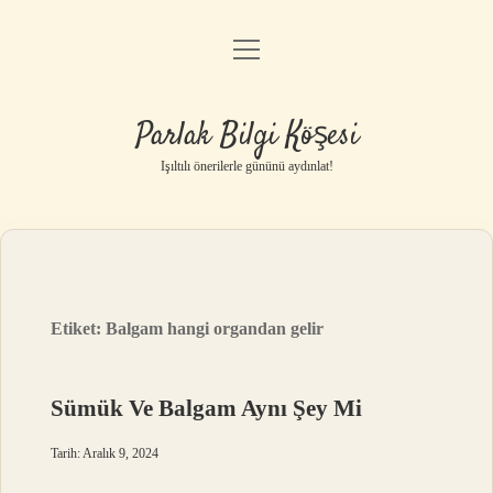
menüyü
Anasayfa
aç
Gizlilik Politikası
Parlak Bilgi Köşesi
Yasal Uyarı
Işıltılı önerilerle gününü aydınlat!
Hakkımızda
Etiket:
Balgam hangi organdan gelir
Sümük Ve Balgam Aynı Şey Mi
Tarih: Aralık 9, 2024