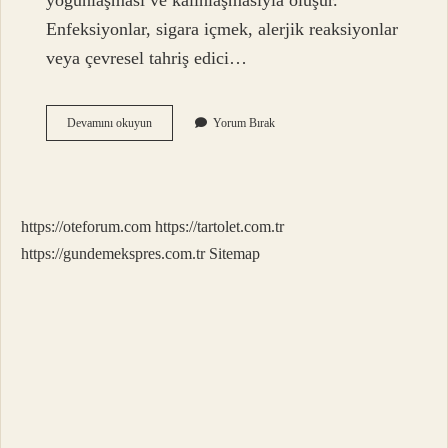
yoğunlaşması ve kalınlaşmasıyla oluşur.
Enfeksiyonlar, sigara içmek, alerjik reaksiyonlar
veya çevresel tahriş edici…
Sümük
Devamını okuyun
Yorum Bırak
Ve
Balgam
Aynı
Şey
Mi
https://oteforum.com
https://tartolet.com.tr
https://gundemekspres.com.tr
Sitemap