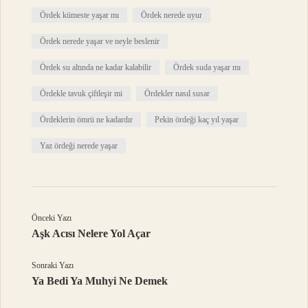
Ördek kümeste yaşar mı
Ördek nerede uyur
Ördek nerede yaşar ve neyle beslenir
Ördek su altında ne kadar kalabilir
Ördek suda yaşar mı
Ördekle tavuk çiftleşir mi
Ördekler nasıl susar
Ördeklerin ömrü ne kadardır
Pekin ördeği kaç yıl yaşar
Yaz ördeği nerede yaşar
Önceki Yazı
Aşk Acısı Nelere Yol Açar
Sonraki Yazı
Ya Bedi Ya Muhyi Ne Demek