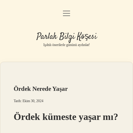
menüyü
Anasayfa
aç
Gizlilik Politikası
Parlak Bilgi Köşesi
Yasal Uyarı
Işıltılı önerilerle gününü aydınlat!
Hakkımızda
Ördek Nerede Yaşar
Tarih: Ekim 30, 2024
Ördek kümeste yaşar mı?