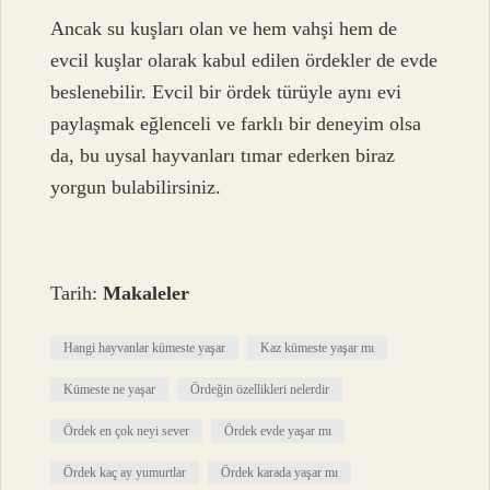
Ancak su kuşları olan ve hem vahşi hem de
evcil kuşlar olarak kabul edilen ördekler de evde
beslenebilir. Evcil bir ördek türüyle aynı evi
paylaşmak eğlenceli ve farklı bir deneyim olsa
da, bu uysal hayvanları tımar ederken biraz
yorgun bulabilirsiniz.
Tarih:
Makaleler
Hangi hayvanlar kümeste yaşar
Kaz kümeste yaşar mı
Kümeste ne yaşar
Ördeğin özellikleri nelerdir
Ördek en çok neyi sever
Ördek evde yaşar mı
Ördek kaç ay yumurtlar
Ördek karada yaşar mı