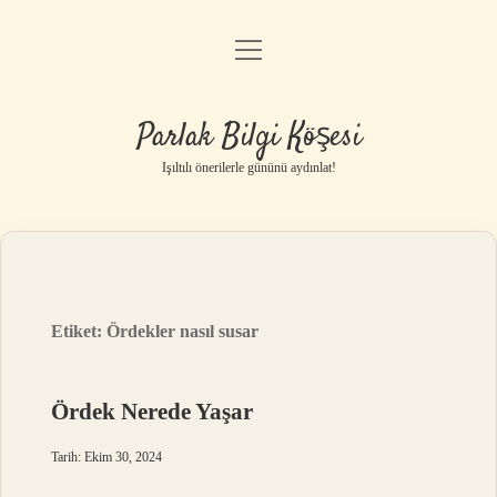
menüyü
Anasayfa
aç
Gizlilik Politikası
Parlak Bilgi Köşesi
Yasal Uyarı
Işıltılı önerilerle gününü aydınlat!
Hakkımızda
Etiket:
Ördekler nasıl susar
Ördek Nerede Yaşar
Tarih: Ekim 30, 2024