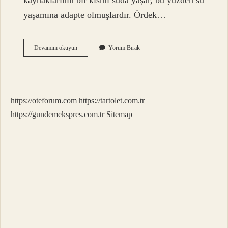
kaynaklarının bir kısmı suda yaşar, bu yüzden su
yaşamına adapte olmuşlardır. Ördek…
Ördek
Devamını okuyun
Yorum Bırak
Nerede
Yaşar
https://oteforum.com
https://tartolet.com.tr
https://gundemekspres.com.tr
Sitemap