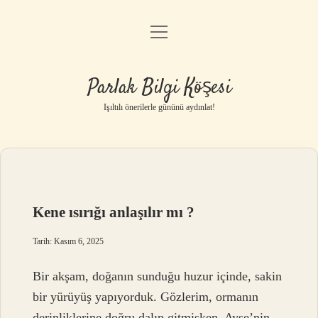
menüyü
Anasayfa
aç
Gizlilik Politikası
Parlak Bilgi Köşesi
Yasal Uyarı
Işıltılı önerilerle gününü aydınlat!
Hakkımızda
Kene ısırığı anlaşılır mı ?
Tarih: Kasım 6, 2025
Bir akşam, doğanın sunduğu huzur içinde, sakin
bir yürüyüş yapıyorduk. Gözlerim, ormanın
derinliklerine doğru dalıp gitmişken, Ayşe’nin