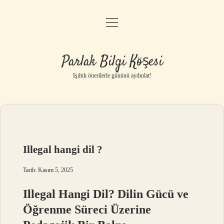
menüyü
Anasayfa
aç
Gizlilik Politikası
Parlak Bilgi Köşesi
Yasal Uyarı
Işıltılı önerilerle gününü aydınlat!
Hakkımızda
Illegal hangi dil ?
Tarih: Kasım 5, 2025
Illegal Hangi Dil? Dilin Gücü ve
Öğrenme Süreci Üzerine