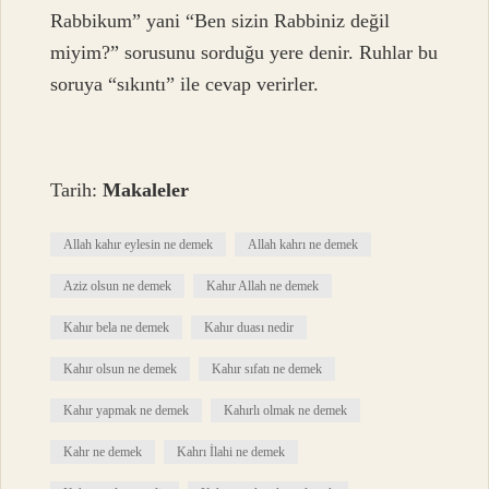
Rabbikum” yani “Ben sizin Rabbiniz değil
miyim?” sorusunu sorduğu yere denir. Ruhlar bu
soruya “sıkıntı” ile cevap verirler.
Tarih:
Makaleler
Allah kahır eylesin ne demek
Allah kahrı ne demek
Aziz olsun ne demek
Kahır Allah ne demek
Kahır bela ne demek
Kahır duası nedir
Kahır olsun ne demek
Kahır sıfatı ne demek
Kahır yapmak ne demek
Kahırlı olmak ne demek
Kahr ne demek
Kahrı İlahi ne demek