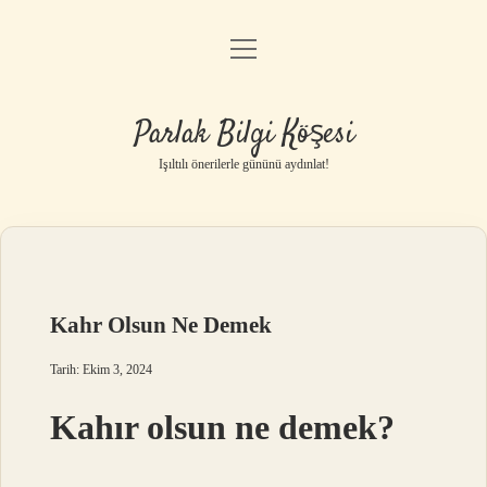
menüyü
Anasayfa
aç
Gizlilik Politikası
Parlak Bilgi Köşesi
Yasal Uyarı
Işıltılı önerilerle gününü aydınlat!
Hakkımızda
Kahr Olsun Ne Demek
Tarih: Ekim 3, 2024
Kahır olsun ne demek?