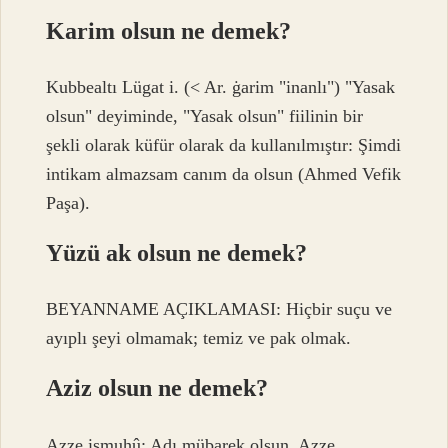
Karim olsun ne demek?
Kubbealtı Lügat i. (< Ar. ġarіm "inanlı") "Yasak
olsun" deyiminde, "Yasak olsun" fiilinin bir
şekli olarak küfür olarak da kullanılmıştır: Şimdi
intikam almazsam canım da olsun (Ahmed Vefik
Paşa).
Yüzü ak olsun ne demek?
BEYANNAME AÇIKLAMASI: Hiçbir suçu ve
ayıplı şeyi olmamak; temiz ve pak olmak.
Aziz olsun ne demek?
Azze ismuhû: Adı mübarek olsun. Azze