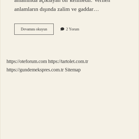
anlamında açıklayan bir kelimedir. Verilen
anlamların dışında zalim ve gaddar…
Kahr
Devamını okuyun
2 Yorum
Olsun
Ne
Demek
https://oteforum.com
https://tartolet.com.tr
https://gundemekspres.com.tr
Sitemap