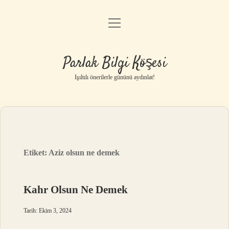
menüyü
Anasayfa
aç
Gizlilik Politikası
Parlak Bilgi Köşesi
Yasal Uyarı
Işıltılı önerilerle gününü aydınlat!
Hakkımızda
Etiket:
Aziz olsun ne demek
Kahr Olsun Ne Demek
Tarih: Ekim 3, 2024