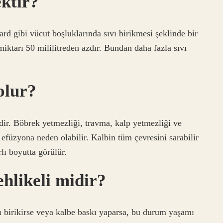
ktir?
rd gibi vücut boşluklarında sıvı birikmesi şeklinde bir
iktarı 50 mililitreden azdır. Bundan daha fazla sıvı
olur?
dir. Böbrek yetmezliği, travma, kalp yetmezliği ve
l efüzyona neden olabilir. Kalbin tüm çevresini sarabilir
rlı boyutta görülür.
ehlikeli midir?
ı birikirse veya kalbe baskı yaparsa, bu durum yaşamı