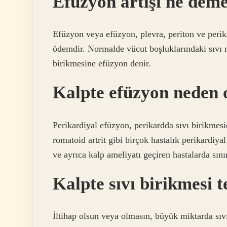
Efüzyon artışı ne deme
Efüzyon veya efüzyon, plevra, periton ve perika
ödemdir. Normalde vücut boşluklarındaki sıvı m
birikmesine efüzyon denir.
Kalpte efüzyon neden 
Perikardiyal efüzyon, perikardda sıvı birikmesi
romatoid artrit gibi birçok hastalık perikardiya
ve ayrıca kalp ameliyatı geçiren hastalarda sını
Kalpte sıvı birikmesi t
İltihap olsun veya olmasın, büyük miktarda sıv