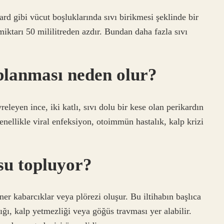
rd gibi vücut boşluklarında sıvı birikmesi şeklinde bir
iktarı 50 mililitreden azdır. Bundan daha fazla sıvı
oplanması neden olur?
vreleyen ince, iki katlı, sıvı dolu bir kese olan perikardın
enellikle viral enfeksiyon, otoimmün hastalık, kalp krizi
su topluyor?
er kabarcıklar veya plörezi oluşur. Bu iltihabın başlıca
ığı, kalp yetmezliği veya göğüs travması yer alabilir.