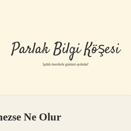
Parlak Bilgi Köşesi
Işıltılı önerilerle gününü aydınlat!
mezse Ne Olur