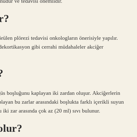
runudur ve tedavisi önemlidir.
ır?
rülen plörezi tedavisi onkologların önerisiyle yapılır.
e dekortikasyon gibi cerrahi müdahaleler akciğer
?
ğüs boşluğunu kaplayan iki zardan oluşur. Akciğerlerin
layan bu zarlar arasındaki boşlukta farklı içerikli suyun
iki zar arasında çok az (20 ml) sıvı bulunur.
olur?