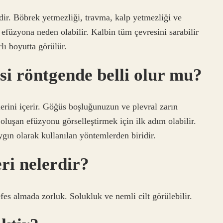
dir. Böbrek yetmezliği, travma, kalp yetmezliği ve
l efüzyona neden olabilir. Kalbin tüm çevresini sarabilir
rlı boyutta görülür.
si röntgende belli olur mu?
lerini içerir. Göğüs boşluğunuzun ve plevral zarın
oluşan efüzyonu görselleştirmek için ilk adım olabilir.
ın olarak kullanılan yöntemlerden biridir.
ri nelerdir?
fes almada zorluk. Solukluk ve nemli cilt görülebilir.