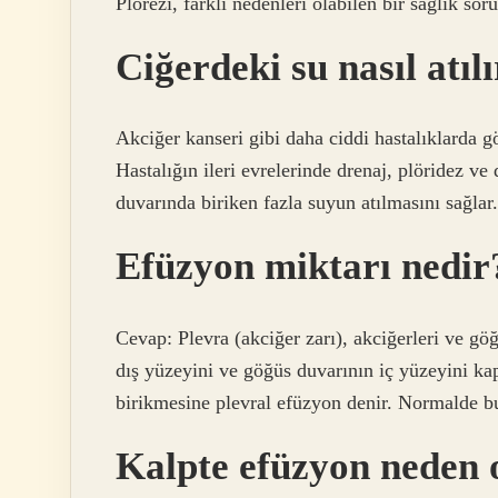
Plörezi, farklı nedenleri olabilen bir sağlık so
Ciğerdeki su nasıl atıl
Akciğer kanseri gibi daha ciddi hastalıklarda gö
Hastalığın ileri evrelerinde drenaj, plöridez v
duvarında biriken fazla suyun atılmasını sağlar.
Efüzyon miktarı nedir
Cevap: Plevra (akciğer zarı), akciğerleri ve gö
dış yüzeyini ve göğüs duvarının iç yüzeyini kap
birikmesine plevral efüzyon denir. Normalde bu 
Kalpte efüzyon neden 