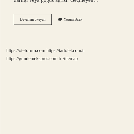
darlığı veya göğüs ağrısı. Geçmeyen…
Efüzyon
Devamını okuyun
Yorum Bırak
Tedavi
Edilmezse
Ne
Olur
https://oteforum.com
https://tartolet.com.tr
https://gundemekspres.com.tr
Sitemap