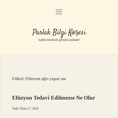
menüyü
Anasayfa
aç
Gizlilik Politikası
Parlak Bilgi Köşesi
Yasal Uyarı
Işıltılı önerilerle gününü aydınlat!
Hakkımızda
Etiket:
Efüzyon ağrı yapar mı
Efüzyon Tedavi Edilmezse Ne Olur
Tarih: Ekim 27, 2024