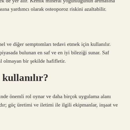
mek de yer alır. Kemik mineral yoğunluğunun artmasına
ına yardımcı olarak osteoporoz riskini azaltabilir.
ünel ve diğer semptomları tedavi etmek için kullanılır.
piyasada bulunan en saf ve en iyi bileziği sunar. Saf
l olmayan bir şekilde hafifletir.
 kullanılır?
minde önemli rol oynar ve daha birçok uygulama alanı
ır; güç üretimi ve iletimi ile ilgili ekipmanlar, inşaat ve