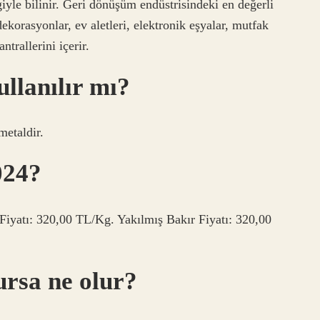
iyle bilinir. Geri dönüşüm endüstrisindeki en değerli
dekorasyonlar, ev aletleri, elektronik eşyalar, mutfak
ntrallerini içerir.
llanılır mı?
metaldir.
024?
iyatı: 320,00 TL/Kg. Yakılmış Bakır Fiyatı: 320,00
ursa ne olur?