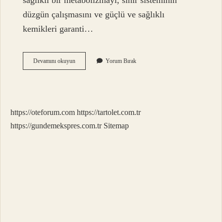
sağlıklı bir metabolizmayı, sinir sisteminin
düzgün çalışmasını ve güçlü ve sağlıklı
kemikleri garanti…
Bakır
Devamını okuyun
Yorum Bırak
En
Çok
Ne
Için
Kullanılır
https://oteforum.com
https://tartolet.com.tr
https://gundemekspres.com.tr
Sitemap