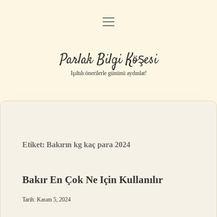
menüyü
Anasayfa
aç
Gizlilik Politikası
Parlak Bilgi Köşesi
Yasal Uyarı
Işıltılı önerilerle gününü aydınlat!
Hakkımızda
Etiket:
Bakırın kg kaç para 2024
Bakır En Çok Ne Için Kullanılır
Tarih: Kasım 5, 2024