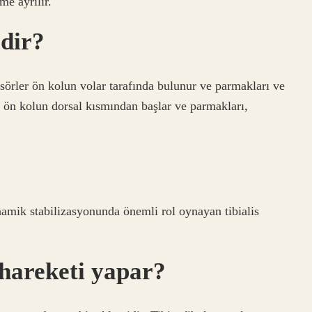
me ayrılır.
rdir?
ksörler ön kolun volar tarafında bulunur ve parmakları ve
er ön kolun dorsal kısmından başlar ve parmakları,
amik stabilizasyonunda önemli rol oynayan tibialis
 hareketi yapar?