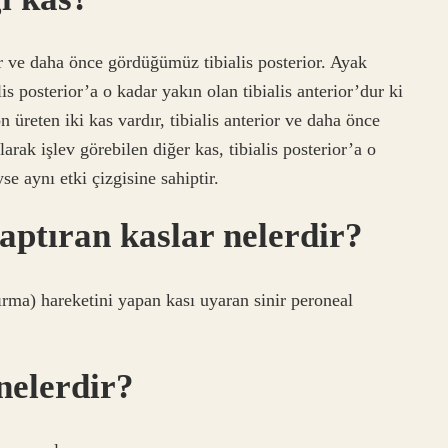
ior ve daha önce gördüğümüz tibialis posterior. Ayak
lis posterior’a o kadar yakın olan tibialis anterior’dur ki
n üreten iki kas vardır, tibialis anterior ve daha önce
arak işlev görebilen diğer kas, tibialis posterior’a o
se aynı etki çizgisine sahiptir.
aptıran kaslar nelerdir?
ırma) hareketini yapan kası uyaran sinir peroneal
nelerdir?