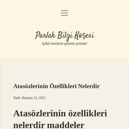
menüyü
Anasayfa
aç
Gizlilik Politikası
Parlak Bilgi Köşesi
Yasal Uyarı
Işıltılı önerilerle gününü aydınlat!
Hakkımızda
Atasözlerinin Özellikleri Nelerdir
Tarih: Haziran 14, 2025
Atasözlerinin özellikleri
nelerdir maddeler