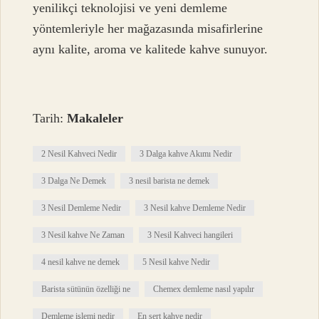
yenilikçi teknolojisi ve yeni demleme
yöntemleriyle her mağazasında misafirlerine
aynı kalite, aroma ve kalitede kahve sunuyor.
Tarih:
Makaleler
2 Nesil Kahveci Nedir
3 Dalga kahve Akımı Nedir
3 Dalga Ne Demek
3 nesil barista ne demek
3 Nesil Demleme Nedir
3 Nesil kahve Demleme Nedir
3 Nesil kahve Ne Zaman
3 Nesil Kahveci hangileri
4 nesil kahve ne demek
5 Nesil kahve Nedir
Barista sütünün özelliği ne
Chemex demleme nasıl yapılır
Demleme işlemi nedir
En sert kahve nedir