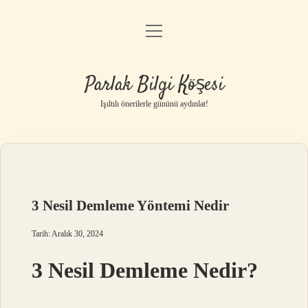
menüyü
Anasayfa
aç
Gizlilik Politikası
Parlak Bilgi Köşesi
Yasal Uyarı
Işıltılı önerilerle gününü aydınlat!
Hakkımızda
3 Nesil Demleme Yöntemi Nedir
Tarih: Aralık 30, 2024
3 Nesil Demleme Nedir?