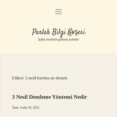
menüyü
Anasayfa
aç
Gizlilik Politikası
Parlak Bilgi Köşesi
Yasal Uyarı
Işıltılı önerilerle gününü aydınlat!
Hakkımızda
Etiket:
3 nesil barista ne demek
3 Nesil Demleme Yöntemi Nedir
Tarih: Aralık 30, 2024