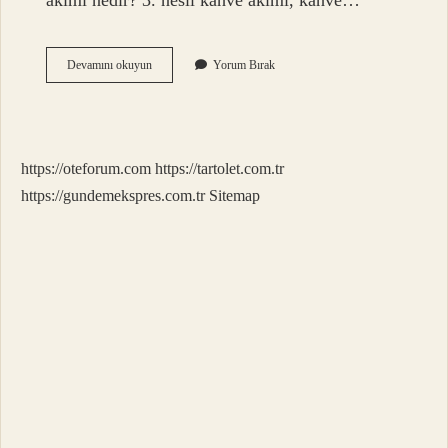
akımı nedir? 3. nesil kahve akımı, kahve…
3
Devamını okuyun
Yorum Bırak
Nesil
Demleme
Yöntemi
Nedir
https://oteforum.com
https://tartolet.com.tr
https://gundemekspres.com.tr
Sitemap