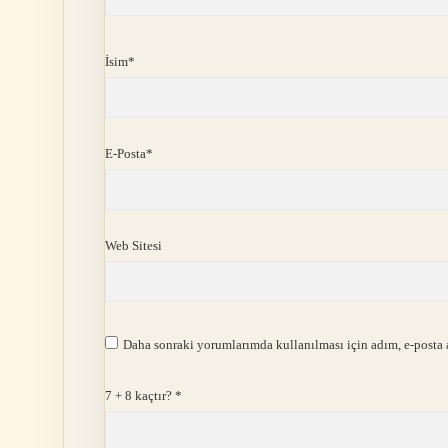
İsim*
E-Posta*
Web Sitesi
Daha sonraki yorumlarımda kullanılması için adım, e-posta a
7 + 8 kaçtır?
*