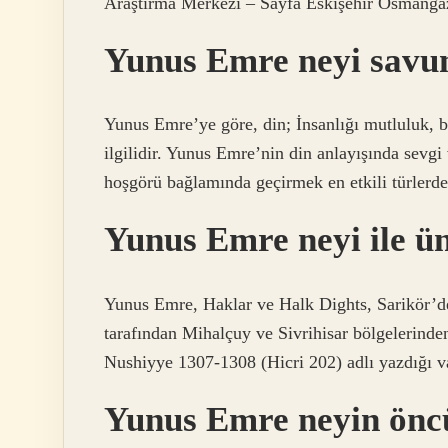
Araştırma Merkezi – Sayfa Eskişehir Osmangaz
Yunus Emre neyi savu
Yunus Emre’ye göre, din; İnsanlığı mutluluk, ba
ilgilidir. Yunus Emre’nin din anlayışında sevgi
hoşgörü bağlamında geçirmek en etkili türlerden
Yunus Emre neyi ile ü
Yunus Emre, Haklar ve Halk Dights, Sarikör’de
tarafından Mihalçuy ve Sivrihisar bölgelerinde
Nushiyye 1307-1308 (Hicri 202) adlı yazdığı v
Yunus Emre neyin önc