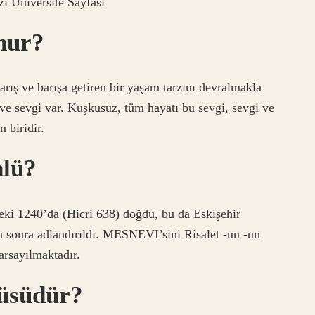
i Üniversite Sayfası
nur?
rış ve barışa getiren bir yaşam tarzını devralmakla
 ve sevgi var. Kuşkusuz, tüm hayatı bu sevgi, sevgi ve
 biridir.
nlü?
ki 1240’da (Hicri 638) doğdu, bu da Eskişehir
n sonra adlandırıldı. MESNEVI’sini Risalet -un -un
arsayılmaktadır.
üsüdür?