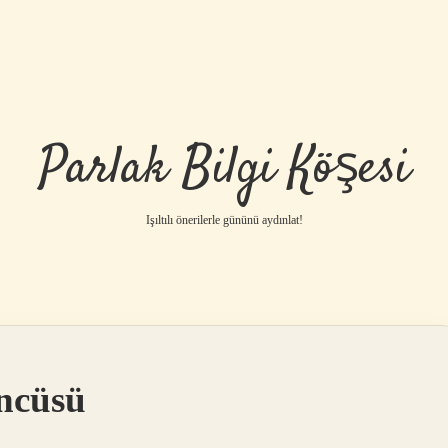
Parlak Bilgi Köşesi
Işıltılı önerilerle gününü aydınlat!
ncüsü