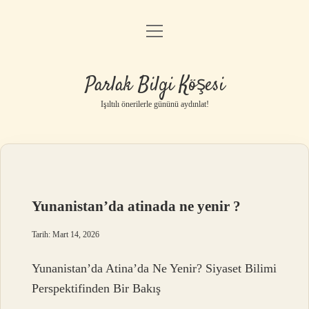
menüyü
Anasayfa
aç
Gizlilik Politikası
Parlak Bilgi Köşesi
Yasal Uyarı
Işıltılı önerilerle gününü aydınlat!
Hakkımızda
Yunanistan’da atinada ne yenir ?
Tarih: Mart 14, 2026
Yunanistan’da Atina’da Ne Yenir? Siyaset Bilimi
Perspektifinden Bir Bakış