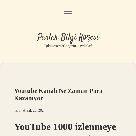
menüyü
Anasayfa
aç
Gizlilik Politikası
Parlak Bilgi Köşesi
Yasal Uyarı
Işıltılı önerilerle gününü aydınlat!
Hakkımızda
Youtube Kanalı Ne Zaman Para
Kazanıyor
Tarih: Aralık 20, 2024
YouTube 1000 izlenmeye