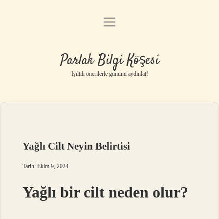
menüyü
Anasayfa
aç
Gizlilik Politikası
Parlak Bilgi Köşesi
Yasal Uyarı
Işıltılı önerilerle gününü aydınlat!
Hakkımızda
Yağlı Cilt Neyin Belirtisi
Tarih: Ekim 9, 2024
Yağlı bir cilt neden olur?