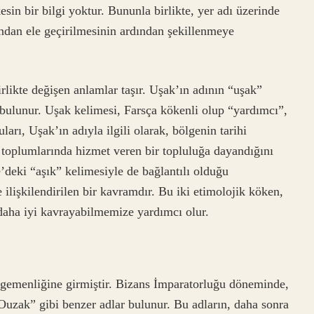
esin bir bilgi yoktur. Bununla birlikte, yer adı üzerinde
ından ele geçirilmesinin ardından şekillenmeye
irlikte değişen anlamlar taşır. Uşak’ın adının “uşak”
r bulunur. Uşak kelimesi, Farsça kökenli olup “yardımcı”,
arı, Uşak’ın adıyla ilgili olarak, bölgenin tarihi
 toplumlarında hizmet veren bir topluluğa dayandığını
’deki “aşık” kelimesiyle de bağlantılı olduğu
 ilişkilendirilen bir kavramdır. Bu iki etimolojik köken,
daha iyi kavrayabilmemize yardımcı olur.
n egemenliğine girmiştir. Bizans İmparatorluğu döneminde,
“Ouzak” gibi benzer adlar bulunur. Bu adların, daha sonra