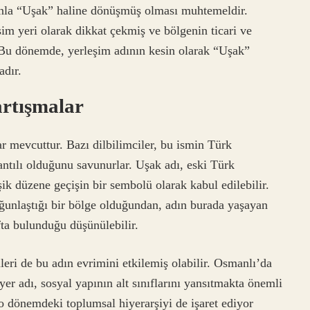
anla “Uşak” haline dönüşmüş olması muhtemeldir.
m yeri olarak dikkat çekmiş ve bölgenin ticari ve
. Bu dönemde, yerleşim adının kesin olarak “Uşak”
adır.
rtışmalar
ar mevcuttur. Bazı dilbilimciler, bu ismin Türk
lantılı olduğunu savunurlar. Uşak adı, eski Türk
k düzene geçişin bir sembolü olarak kabul edilebilir.
yoğunlaştığı bir bölge olduğundan, adın burada yaşayan
ta bulunduğu düşünülebilir.
leri de bu adın evrimini etkilemiş olabilir. Osmanlı’da
 yer adı, sosyal yapının alt sınıflarını yansıtmakta önemli
 o dönemdeki toplumsal hiyerarşiyi de işaret ediyor