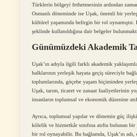
Türklerin bölgeyi fethetmesinin ardından zam
Osmanlı döneminde ise Uşak, önemli bir yerleşi
kültürel yaşamında belirgin bir rol oynamıştır
şeklinde kullanıldığına dair belgeler bulunmakt
Günümüzdeki Akademik Ta
Uşak’ın adıyla ilgili farklı akademik yaklaşıml
halklarının yerleşik hayata geçiş süreciyle bağ
toplumlarında, göçebe yaşam biçiminden yerleşi
Uşak, tarım, ticaret ve zanaat faaliyetlerinin 
insanların toplumsal ve ekonomik düzenine atıf
Ayrıca, toplumsal yapılar ve dönemin güç ilişki
kölelik ve hizmetkâr sınıfına atıfta bulunan bir
bir rol oynayabilir. Bu bağlamda, Uşak’ın adı,