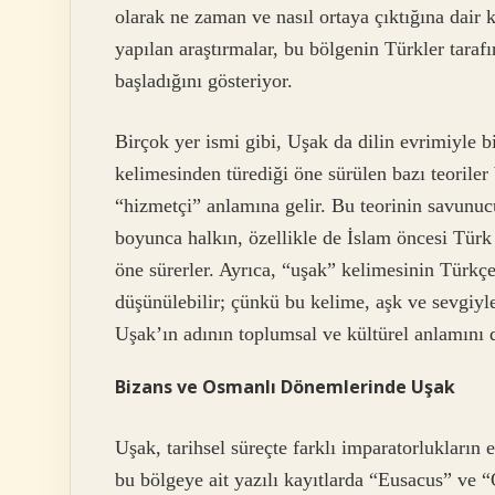
olarak ne zaman ve nasıl ortaya çıktığına dair k
yapılan araştırmalar, bu bölgenin Türkler taraf
başladığını gösteriyor.
Birçok yer ismi gibi, Uşak da dilin evrimiyle b
kelimesinden türediği öne sürülen bazı teorile
“hizmetçi” anlamına gelir. Bu teorinin savunucul
boyunca halkın, özellikle de İslam öncesi Türk
öne sürerler. Ayrıca, “uşak” kelimesinin Türkçe
düşünülebilir; çünkü bu kelime, aşk ve sevgiyle
Uşak’ın adının toplumsal ve kültürel anlamını 
Bizans ve Osmanlı Dönemlerinde Uşak
Uşak, tarihsel süreçte farklı imparatorlukları
bu bölgeye ait yazılı kayıtlarda “Eusacus” ve 