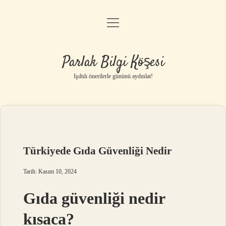
menüyü
Anasayfa
aç
Gizlilik Politikası
Parlak Bilgi Köşesi
Yasal Uyarı
Işıltılı önerilerle gününü aydınlat!
Hakkımızda
Türkiyede Gıda Güvenliği Nedir
Tarih: Kasım 10, 2024
Gıda güvenliği nedir
kısaca?