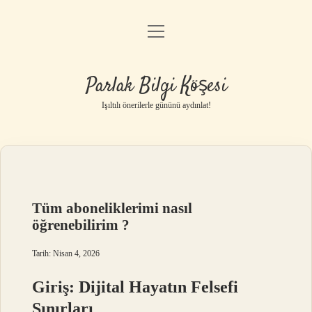
menüyü
Anasayfa
aç
Gizlilik Politikası
Parlak Bilgi Köşesi
Yasal Uyarı
Işıltılı önerilerle gününü aydınlat!
Hakkımızda
Tüm aboneliklerimi nasıl
öğrenebilirim ?
Tarih: Nisan 4, 2026
Giriş: Dijital Hayatın Felsefi
Sınırları