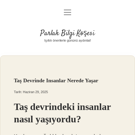
menüyü
Anasayfa
aç
Gizlilik Politikası
Parlak Bilgi Köşesi
Yasal Uyarı
Işıltılı önerilerle gününü aydınlat!
Hakkımızda
Taş Devrinde Insanlar Nerede Yaşar
Tarih: Haziran 29, 2025
Taş devrindeki insanlar
nasıl yaşıyordu?