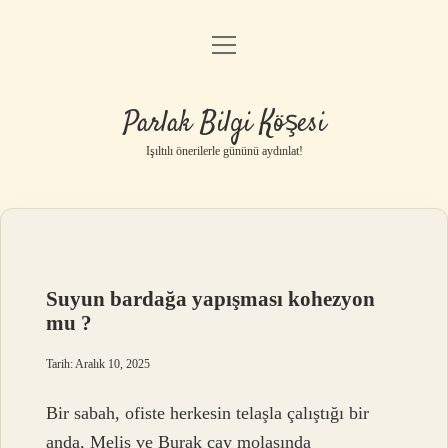
menüyü
Anasayfa
aç
Gizlilik Politikası
Parlak Bilgi Köşesi
Yasal Uyarı
Işıltılı önerilerle gününü aydınlat!
Hakkımızda
Suyun bardağa yapışması kohezyon
mu ?
Tarih: Aralık 10, 2025
Bir sabah, ofiste herkesin telaşla çalıştığı bir
anda, Melis ve Burak çay molasında