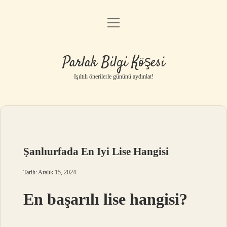
menüyü
Anasayfa
aç
Gizlilik Politikası
Parlak Bilgi Köşesi
Yasal Uyarı
Işıltılı önerilerle gününü aydınlat!
Hakkımızda
Şanlıurfada En Iyi Lise Hangisi
Tarih: Aralık 15, 2024
En başarılı lise hangisi?