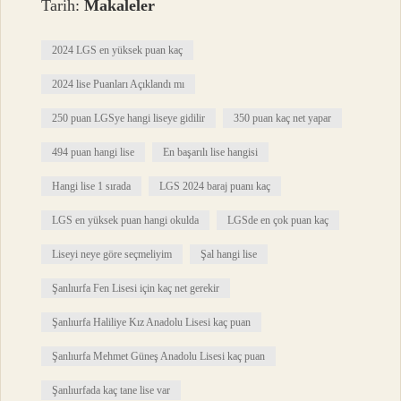
Tarih:
Makaleler
2024 LGS en yüksek puan kaç
2024 lise Puanları Açıklandı mı
250 puan LGSye hangi liseye gidilir
350 puan kaç net yapar
494 puan hangi lise
En başarılı lise hangisi
Hangi lise 1 sırada
LGS 2024 baraj puanı kaç
LGS en yüksek puan hangi okulda
LGSde en çok puan kaç
Liseyi neye göre seçmeliyim
Şal hangi lise
Şanlıurfa Fen Lisesi için kaç net gerekir
Şanlıurfa Haliliye Kız Anadolu Lisesi kaç puan
Şanlıurfa Mehmet Güneş Anadolu Lisesi kaç puan
Şanlıurfada kaç tane lise var