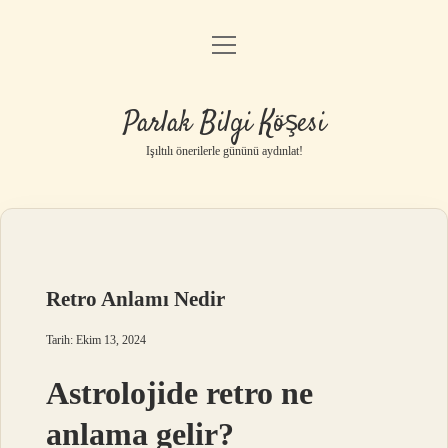
menüyü
Anasayfa
aç
Gizlilik Politikası
Parlak Bilgi Köşesi
Yasal Uyarı
Işıltılı önerilerle gününü aydınlat!
Hakkımızda
Retro Anlamı Nedir
Tarih: Ekim 13, 2024
Astrolojide retro ne
anlama gelir?