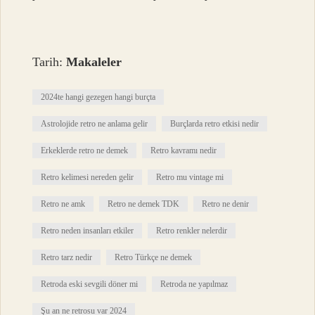
Tarih:
Makaleler
2024te hangi gezegen hangi burçta
Astrolojide retro ne anlama gelir
Burçlarda retro etkisi nedir
Erkeklerde retro ne demek
Retro kavramı nedir
Retro kelimesi nereden gelir
Retro mu vintage mi
Retro ne amk
Retro ne demek TDK
Retro ne denir
Retro neden insanları etkiler
Retro renkler nelerdir
Retro tarz nedir
Retro Türkçe ne demek
Retroda eski sevgili döner mi
Retroda ne yapılmaz
Şu an ne retrosu var 2024