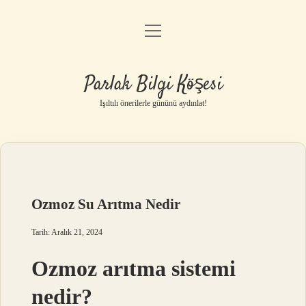
menüyü
Anasayfa
aç
Gizlilik Politikası
Parlak Bilgi Köşesi
Yasal Uyarı
Işıltılı önerilerle gününü aydınlat!
Hakkımızda
Ozmoz Su Arıtma Nedir
Tarih: Aralık 21, 2024
Ozmoz arıtma sistemi
nedir?