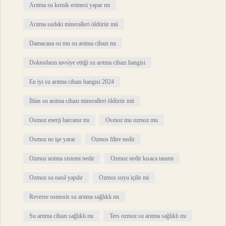
Arıtma su kemik erimesi yapar mı
Arıtma sudaki mineralleri öldürür mü
Damacana su mu su arıtma cihazı mı
Doktorların tavsiye ettiği su arıtma cihazı hangisi
En iyi su arıtma cihazı hangisi 2024
İhlas su arıtma cihazı mineralleri öldürür mü
Osmoz enerji harcanır mı
Osmoz mu ozmoz mu
Osmoz ne işe yarar
Ozmos filtre nedir
Ozmoz arıtma sistemi nedir
Ozmoz nedir kısaca tanımı
Ozmoz su nasıl yapılır
Ozmoz suyu içilir mi
Reverse osmosis su arıtma sağlıklı mı
Su arıtma cihazı sağlıklı mı
Ters ozmoz su arıtma sağlıklı mı