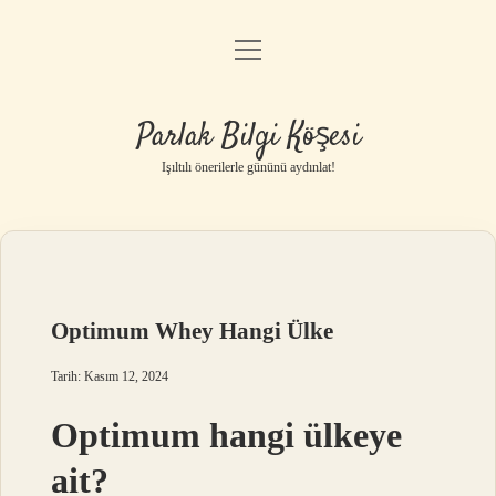
menüyü
Anasayfa
aç
Gizlilik Politikası
Parlak Bilgi Köşesi
Yasal Uyarı
Işıltılı önerilerle gününü aydınlat!
Hakkımızda
Optimum Whey Hangi Ülke
Tarih: Kasım 12, 2024
Optimum hangi ülkeye
ait?