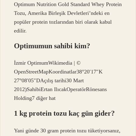
Optimum Nutrition Gold Standard Whey Protein
Tozu, Amerika Birleşik Devletleri’ndeki en
popüler protein tozlarından biri olarak kabul
edilir.
Optimumun sahibi kim?
İzmir OptimumWikimedia | ©
OpenStreetMapKoordinatlar38°20′17″K
27°08′05″DAçılış tarihi30 Mart
2012)SahibiErtan IlıcakOperatörRönesans
Holding7 diğer hat
1 kg protein tozu kaç gün gider?
Yani günde 30 gram protein tozu tüketiyorsanız,