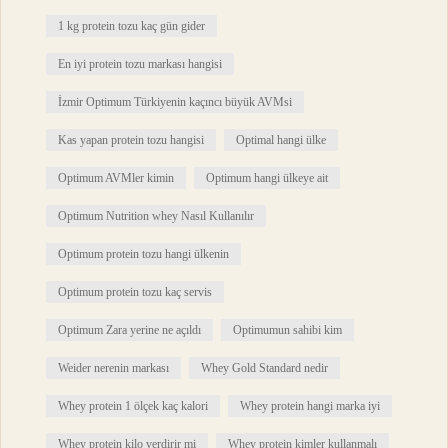
1 kg protein tozu kaç gün gider
En iyi protein tozu markası hangisi
İzmir Optimum Türkiyenin kaçıncı büyük AVMsi
Kas yapan protein tozu hangisi
Optimal hangi ülke
Optimum AVMler kimin
Optimum hangi ülkeye ait
Optimum Nutrition whey Nasıl Kullanılır
Optimum protein tozu hangi ülkenin
Optimum protein tozu kaç servis
Optimum Zara yerine ne açıldı
Optimumun sahibi kim
Weider nerenin markası
Whey Gold Standard nedir
Whey protein 1 ölçek kaç kalori
Whey protein hangi marka iyi
Whey protein kilo verdirir mi
Whey protein kimler kullanmalı