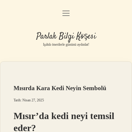
menüyü
Anasayfa
aç
Gizlilik Politikası
Parlak Bilgi Köşesi
Yasal Uyarı
Işıltılı önerilerle gününü aydınlat!
Hakkımızda
Mısırda Kara Kedi Neyin Sembolü
Tarih: Nisan 27, 2025
Mısır’da kedi neyi temsil
eder?