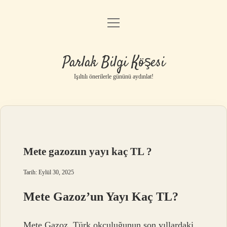
menüyü
Anasayfa
aç
Gizlilik Politikası
Parlak Bilgi Köşesi
Yasal Uyarı
Işıltılı önerilerle gününü aydınlat!
Hakkımızda
Mete gazozun yayı kaç TL ?
Tarih: Eylül 30, 2025
Mete Gazoz’un Yayı Kaç TL?
Mete Gazoz, Türk okçuluğunun son yıllardaki