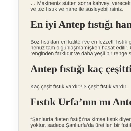
… Makineniz sütten sonra kahveyi verecekti
ve toz fıstık ve nane ile süsleyebilirsiniz.
En iyi Antep fıstığı ha
Boz fıstıkları en kaliteli ve en lezzetli fıst
henüz tam olgunlaşmamışken hasat edilir. Gri 
renginden farklıdır ve daha yeşil bir renge s
Antep fıstığı kaç çeşitt
Kaç çeşit fıstık vardır? 3 çeşit fıstık vardır.
Fıstık Urfa’nın mı Ant
“Şanlıurfa ‘keten fıstığı’na kimse fıstık diy
yoktur, sadece Şanlıurfa’da üretilen bir fıstık