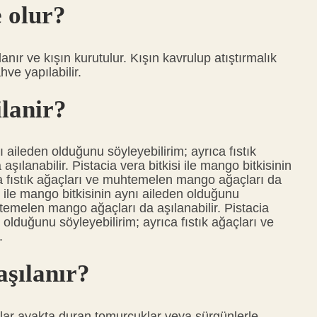
 olur?
anır ve kışın kurutulur. Kışın kavrulup atıştırmalık
ve yapılabilir.
lanir?
nı aileden olduğunu söyleyebilirim; ayrıca fıstık
lanabilir. Pistacia vera bitkisi ile mango bitkisinin
ca fıstık ağaçları ve muhtemelen mango ağaçları da
si ile mango bitkisinin aynı aileden olduğunu
htemelen mango ağaçları da aşılanabilir. Pistacia
n olduğunu söyleyebilirim; ayrıca fıstık ağaçları ve
.
şılanır?
ular ayakta duran tomurcuklar veya sürgünlerle