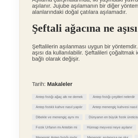
aşılanır. Jujube aşılamanın bir diğer yönt
alanlarındaki doğal çatılara aşılamadır.
Şeftali ağacına ne aşısı
Şeftalilerin aşılanması uygun bir yöntemdir.
aşısı da kullanılabilir. Şeftalileri çoğaltmak
bağlı olarak değişir.
Tarih:
Makaleler
Antep fıstığı ağaç altı ne demek
Antep fıstığı çeşitleri nelerdir
Antep fıstıklı kahve nasıl yapılır
Antep menengiç kahvesi nasıl 
Dibekle ve menengiç aynı mı
Dünyanın en büyük fıstık üreticis
Fıstık Urfanın mı Antebin mi
Hünnap meyvesi neye aşılanır
Menengiç Antep fıstığı mıdır
Menengiç aşılanırsa ne olur