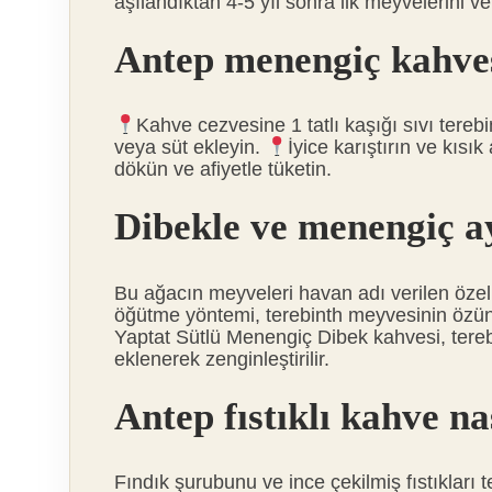
aşılandıktan 4-5 yıl sonra ilk meyvelerini ve
Antep menengiç kahvesi
Kahve cezvesine 1 tatlı kaşığı sıvı tereb
veya süt ekleyin.
İyice karıştırın ve kısık
dökün ve afiyetle tüketin.
Dibekle ve menengiç a
Bu ağacın meyveleri havan adı verilen özel 
öğütme yöntemi, terebinth meyvesinin özünü 
Yaptat Sütlü Menengiç Dibek kahvesi, terebi
eklenerek zenginleştirilir.
Antep fıstıklı kahve na
Fındık şurubunu ve ince çekilmiş fıstıkları