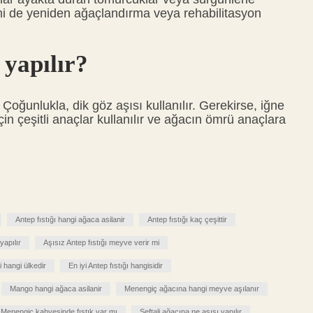
emi de yeniden ağaçlandırma veya rehabilitasyon
 yapılır?
 Çoğunlukla, dik göz aşısı kullanılır. Gerekirse, iğne
 için çeşitli anaçlar kullanılır ve ağacın ömrü anaçlara
Antep fıstığı hangi ağaca asilanir
Antep fıstığı kaç çeşittir
yapılır
Aşısız Antep fıstığı meyve verir mi
i hangi ülkedir
En iyi Antep fıstığı hangisidir
Mango hangi ağaca asilanir
Menengiç ağacına hangi meyve aşılanır
Menengiç kahvesinde fıstık var mı
Şeftali ağacına ne aşısı yapılır