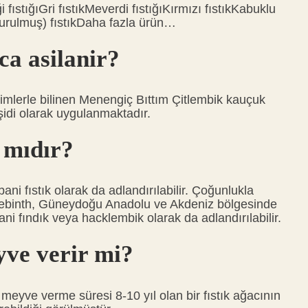
i fıstığıGri fıstıkMeverdi fıstığıKırmızı fıstıkKabuklu
oldurulmuş) fıstıkDaha fazla ürün…
ca asilanir?
 isimlerle bilinen Menengiç Bıttım Çitlembik kauçuk
şidi olarak uygulanmaktadır.
 mıdır?
ani fıstık olarak da adlandırılabilir. Çoğunlukla
rebinth, Güneydoğu Anadolu ve Akdeniz bölgesinde
ani fındık veya hacklembik olarak da adlandırılabilir.
yve verir mi?
eyve verme süresi 8-10 yıl olan bir fıstık ağacının