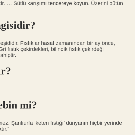
r. … Sütlü karışımı tencereye koyun. Üzerini bütün
ngisidir?
ık çeşididir. Fıstıklar hasat zamanından bir ay önce,
fıstık çekirdekleri, bilindik fıstık çekirdeği
ahiptir.
ir?
ebin mi?
emez. Şanlıurfa ‘keten fıstığı’ dünyanın hiçbir yerinde
tır.”