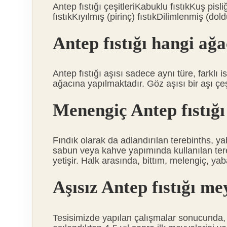
Antep fıstığı çeşitleriKabuklu fıstıkKuş pisliğ
fıstıkKıyılmış (pirinç) fıstıkDilimlenmiş (d
Antep fıstığı hangi ağa
Antep fıstığı aşısı sadece aynı türe, farklı
ağacına yapılmaktadır. Göz aşısı bir aşı çe
Menengiç Antep fıstığı
Fındık olarak da adlandırılan terebinths, yab
sabun veya kahve yapımında kullanılan te
yetişir. Halk arasında, bittım, melengiç, yab
Aşısız Antep fıstığı me
Tesisimizde yapılan çalışmalar sonucunda, m