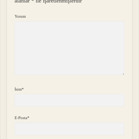
alanlar
*
ile işaretlenmişlerdir
Yorum
İsim*
E-Posta*