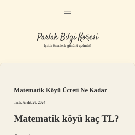
menüyü
Anasayfa
aç
Gizlilik Politikası
Parlak Bilgi Köşesi
Yasal Uyarı
Işıltılı önerilerle gününü aydınlat!
Hakkımızda
Matematik Köyü Ücreti Ne Kadar
Tarih: Aralık 28, 2024
Matematik köyü kaç TL?