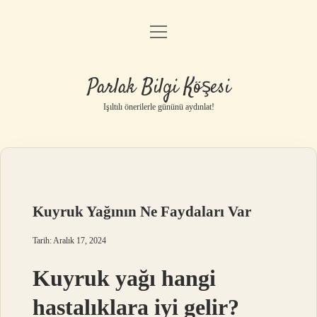
menüyü
Anasayfa
aç
Gizlilik Politikası
Parlak Bilgi Köşesi
Yasal Uyarı
Işıltılı önerilerle gününü aydınlat!
Hakkımızda
Kuyruk Yağının Ne Faydaları Var
Tarih: Aralık 17, 2024
Kuyruk yağı hangi
hastalıklara iyi gelir?