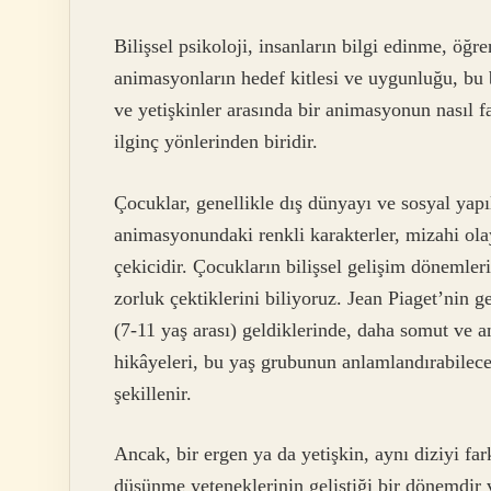
Bilişsel psikoloji, insanların bilgi edinme, öğr
animasyonların hedef kitlesi ve uygunluğu, bu bi
ve yetişkinler arasında bir animasyonun nasıl fa
ilginç yönlerinden biridir.
Çocuklar, genellikle dış dünyayı ve sosyal yapıl
animasyonundaki renkli karakterler, mizahi olay
çekicidir. Çocukların bilişsel gelişim dönemle
zorluk çektiklerini biliyoruz. Jean Piaget’nin 
(7-11 yaş arası) geldiklerinde, daha somut ve an
hikâyeleri, bu yaş grubunun anlamlandırabileceğ
şekillenir.
Ancak, bir ergen ya da yetişkin, aynı diziyi far
düşünme yeteneklerinin geliştiği bir dönemdir 