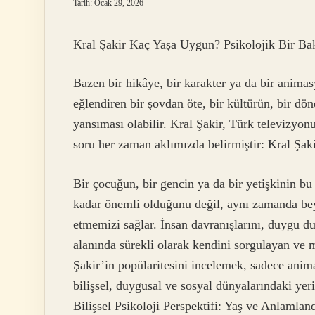
Tarih: Ocak 29, 2026
Kral Şakir Kaç Yaşa Uygun? Psikolojik Bir Bak
Bazen bir hikâye, bir karakter ya da bir animas
eğlendiren bir şovdan öte, bir kültürün, bir dö
yansıması olabilir. Kral Şakir, Türk televizyon
soru her zaman aklımızda belirmiştir: Kral Şak
Bir çocuğun, bir gencin ya da bir yetişkinin bu
kadar önemli olduğunu değil, aynı zamanda bey
etmemizi sağlar. İnsan davranışlarını, duygu du
alanında sürekli olarak kendini sorgulayan ve m
Şakir’in popülaritesini incelemek, sadece ani
bilişsel, duygusal ve sosyal dünyalarındaki ye
Bilişsel Psikoloji Perspektifi: Yaş ve Anlamlan