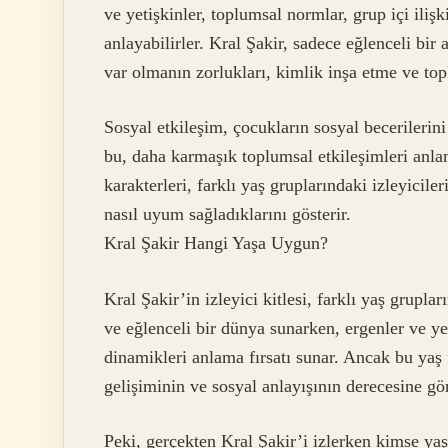
ve yetişkinler, toplumsal normlar, grup içi iliş
anlayabilirler. Kral Şakir, sadece eğlenceli bi
var olmanın zorlukları, kimlik inşa etme ve to
Sosyal etkileşim, çocukların sosyal becerilerini 
bu, daha karmaşık toplumsal etkileşimleri anla
karakterleri, farklı yaş gruplarındaki izleyicile
nasıl uyum sağladıklarını gösterir.
Kral Şakir Hangi Yaşa Uygun?
Kral Şakir’in izleyici kitlesi, farklı yaş grupla
ve eğlenceli bir dünya sunarken, ergenler ve ye
dinamikleri anlama fırsatı sunar. Ancak bu yaş fa
gelişiminin ve sosyal anlayışının derecesine gör
Peki, gerçekten Kral Şakir’i izlerken kimse ya