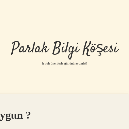
Parlak Bilgi Köşesi
Işıltılı önerilerle gününü aydınlat!
uygun ?