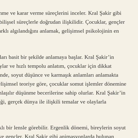
enme ve karar verme süreçlerini inceler. Kral Şakir gibi
lişsel süreçlerle doğrudan ilişkilidir. Çocuklar, gençler
rklı algılandığını anlamak, gelişimsel psikolojinin en
arı basit bir şekilde anlamaya başlar. Kral Şakir’in
lar ve hızlı tempolu anlatım, çocuklar için dikkat
rinde, soyut düşünce ve karmaşık anlamları anlamakta
gelişimsel teoriye göre, çocuklar somut işlemler dönemine
laşılır düşünme becerilerine sahip olurlar. Kral Şakir’in
i, gerçek dünya ile ilişkili temalar ve olaylarla
klı bir lensle görebilir. Ergenlik dönemi, bireylerin soyut
ve gençler, Kral Şakir gibi animasyonlarda bulunan