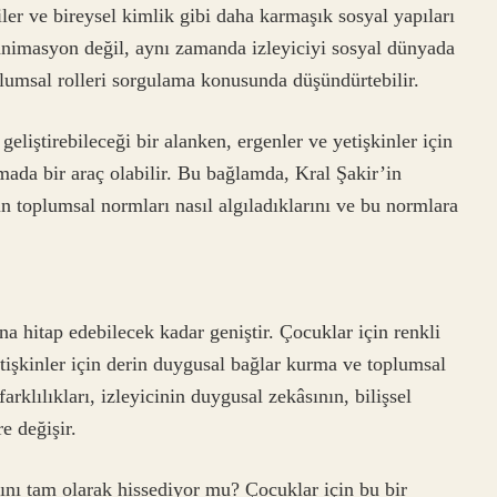
kiler ve bireysel kimlik gibi daha karmaşık sosyal yapıları
r animasyon değil, aynı zamanda izleyiciyi sosyal dünyada
plumsal rolleri sorgulama konusunda düşündürtebilir.
geliştirebileceği bir alanken, ergenler ve yetişkinler için
mada bir araç olabilir. Bu bağlamda, Kral Şakir’in
rin toplumsal normları nasıl algıladıklarını ve bu normlara
rına hitap edebilecek kadar geniştir. Çocuklar için renkli
tişkinler için derin duygusal bağlar kurma ve toplumsal
rklılıkları, izleyicinin duygusal zekâsının, bilişsel
e değişir.
şını tam olarak hissediyor mu? Çocuklar için bu bir