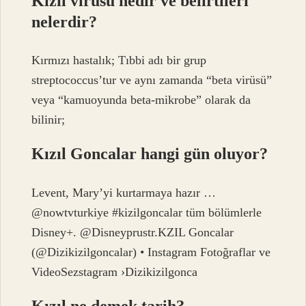
Kızıl virüsü nedir ve belirtileri
nelerdir?
Kırmızı hastalık; Tıbbi adı bir grup
streptococcus’tur ve aynı zamanda “beta virüsü”
veya “kamuoyunda beta-mikrobe” olarak da
bilinir;
Kızıl Goncalar hangi gün oluyor?
Levent, Mary’yi kurtarmaya hazır …
@nowtvturkiye #kizilgoncalar tüm bölümlerle
Disney+. @Disneyprustr.KZIL Goncalar
(@Dizikizilgoncalar) • Instagram Fotoğraflar ve
VideoSezstagram ›Dizikizilgonca
Kızıl ne demek tarih?