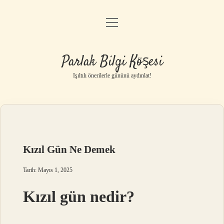
menüyü
Anasayfa
aç
Gizlilik Politikası
Parlak Bilgi Köşesi
Yasal Uyarı
Işıltılı önerilerle gününü aydınlat!
Hakkımızda
Kızıl Gün Ne Demek
Tarih: Mayıs 1, 2025
Kızıl gün nedir?