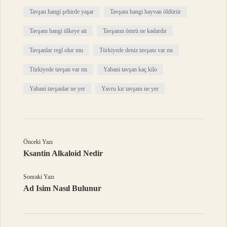
Tavşan hangi şehirde yaşar
Tavşanı hangi hayvan öldürür
Tavşanı hangi ülkeye ait
Tavşanın ömrü ne kadardır
Tavşanlar regl olur mu
Türkiyede deniz tavşanı var mı
Türkiyede tavşan var mı
Yabani tavşan kaç kilo
Yabani tavşanlar ne yer
Yavru kır tavşanı ne yer
Önceki Yazı
Ksantin Alkaloid Nedir
Sonraki Yazı
Ad Isim Nasıl Bulunur