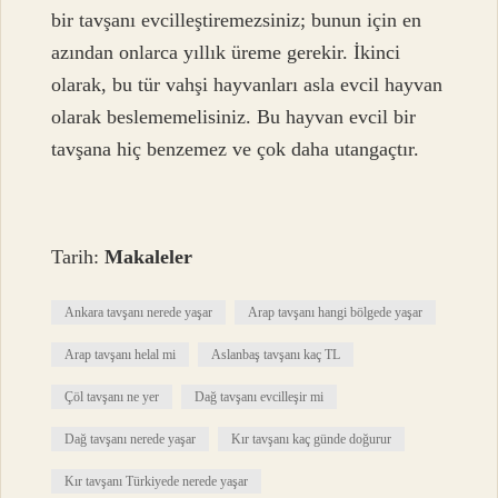
bir tavşanı evcilleştiremezsiniz; bunun için en
azından onlarca yıllık üreme gerekir. İkinci
olarak, bu tür vahşi hayvanları asla evcil hayvan
olarak beslememelisiniz. Bu hayvan evcil bir
tavşana hiç benzemez ve çok daha utangaçtır.
Tarih:
Makaleler
Ankara tavşanı nerede yaşar
Arap tavşanı hangi bölgede yaşar
Arap tavşanı helal mi
Aslanbaş tavşanı kaç TL
Çöl tavşanı ne yer
Dağ tavşanı evcilleşir mi
Dağ tavşanı nerede yaşar
Kır tavşanı kaç günde doğurur
Kır tavşanı Türkiyede nerede yaşar