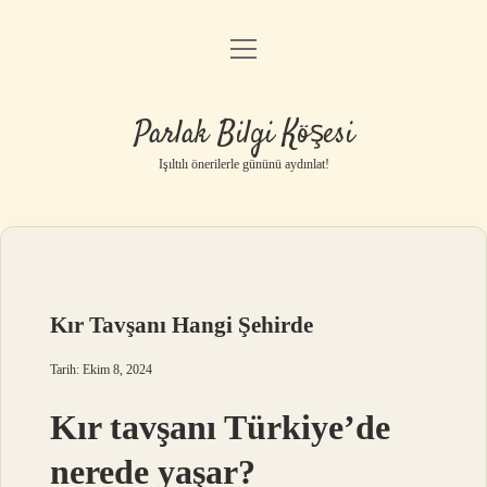
menüyü
Anasayfa
aç
Gizlilik Politikası
Parlak Bilgi Köşesi
Yasal Uyarı
Işıltılı önerilerle gününü aydınlat!
Hakkımızda
Kır Tavşanı Hangi Şehirde
Tarih: Ekim 8, 2024
Kır tavşanı Türkiye’de
nerede yaşar?