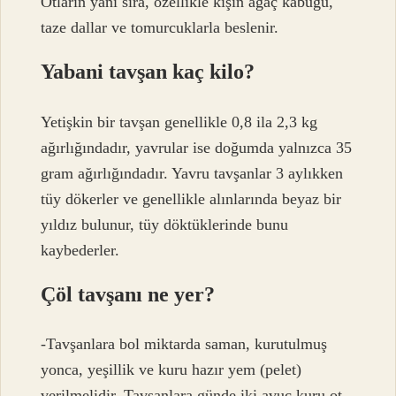
Otların yanı sıra, özellikle kışın ağaç kabuğu,
taze dallar ve tomurcuklarla beslenir.
Yabani tavşan kaç kilo?
Yetişkin bir tavşan genellikle 0,8 ila 2,3 kg
ağırlığındadır, yavrular ise doğumda yalnızca 35
gram ağırlığındadır. Yavru tavşanlar 3 aylıkken
tüy dökerler ve genellikle alınlarında beyaz bir
yıldız bulunur, tüy döktüklerinde bunu
kaybederler.
Çöl tavşanı ne yer?
-Tavşanlara bol miktarda saman, kurutulmuş
yonca, yeşillik ve kuru hazır yem (pelet)
verilmelidir. Tavşanlara günde iki avuç kuru ot