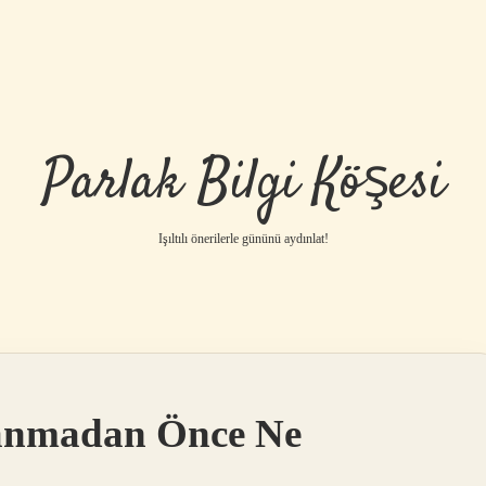
Parlak Bilgi Köşesi
Işıltılı önerilerle gününü aydınlat!
lanmadan Önce Ne