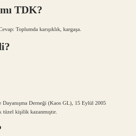
lamı TDK?
Cevap: Toplumda karışıklık, kargaşa.
di?
ve Dayanışma Derneği (Kaos GL), 15 Eylül 2005
tüzel kişilik kazanmıştır.
?