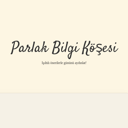
Parlak Bilgi Köşesi
Işıltılı önerilerle gününü aydınlat!