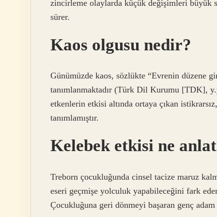
zincirleme olaylarda küçük değişimleri büyük s
sürer.
Kaos olgusu nedir?
Günümüzde kaos, sözlükte “Evrenin düzene girm
tanımlanmaktadır (Türk Dil Kurumu [TDK], y.y
etkenlerin etkisi altında ortaya çıkan istikrar
tanımlamıştır.
Kelebek etkisi ne anla
Treborn çocukluğunda cinsel tacize maruz kalmı
eseri geçmişe yolculuk yapabileceğini fark ede
Çocukluğuna geri dönmeyi başaran genç adam g