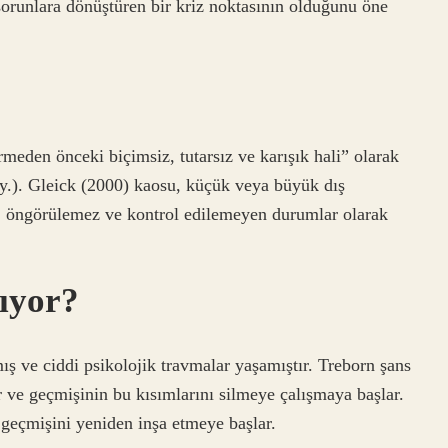
orunlara dönüştüren bir kriz noktasının olduğunu öne
eden önceki biçimsiz, tutarsız ve karışık hali” olarak
.). Gleick (2000) kaosu, küçük veya büyük dış
sız, öngörülemez ve kontrol edilemeyen durumlar olarak
tıyor?
ş ve ciddi psikolojik travmalar yaşamıştır. Treborn şans
r ve geçmişinin bu kısımlarını silmeye çalışmaya başlar.
eçmişini yeniden inşa etmeye başlar.