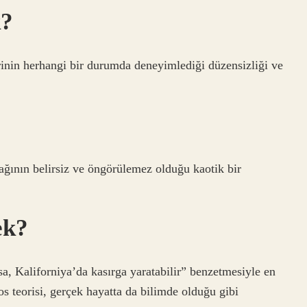
k?
irinin herhangi bir durumda deneyimlediği düzensizliği ve
acağının belirsiz ve öngörülemez olduğu kaotik bir
ek?
sa, Kaliforniya’da kasırga yaratabilir” benzetmesiyle en
os teorisi, gerçek hayatta da bilimde olduğu gibi