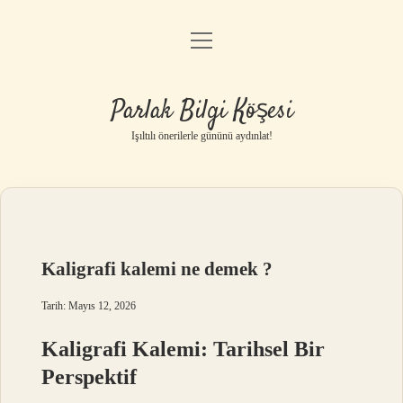
menüyü
Anasayfa
aç
Gizlilik Politikası
Parlak Bilgi Köşesi
Yasal Uyarı
Işıltılı önerilerle gününü aydınlat!
Hakkımızda
Kaligrafi kalemi ne demek ?
Tarih: Mayıs 12, 2026
Kaligrafi Kalemi: Tarihsel Bir
Perspektif