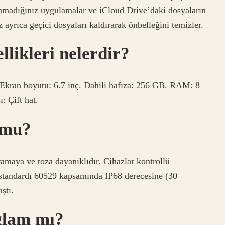
anmadığınız uygulamalar ve iCloud Drive’daki dosyaların
z ayrıca geçici dosyaları kaldırarak önbelleğini temizler.
likleri nelerdir?
 Ekran boyutu: 6.7 inç. Dahili hafıza: 256 GB. RAM: 8
: Çift hat.
 mu?
amaya ve toza dayanıklıdır. Cihazlar kontrollü
EC standardı 60529 kapsamında IP68 derecesine (30
ştı.
ğlam mı?