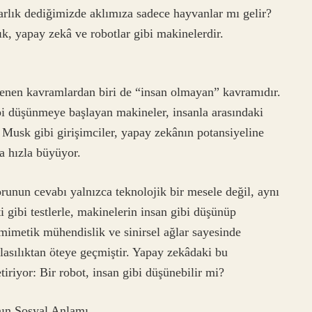
rlık dediğimizde aklımıza sadece hayvanlar mı gelir?
ık, yapay zekâ ve robotlar gibi makinelerdir.
lenen kavramlardan biri de “insan olmayan” kavramıdır.
ibi düşünmeye başlayan makineler, insanla arasındaki
n Musk gibi girişimciler, yapay zekânın potansiyeline
da hızla büyüyor.
orunun cevabı yalnızca teknolojik bir mesele değil, aynı
i gibi testlerle, makinelerin insan gibi düşünüp
imetik mühendislik ve sinirsel ağlar sayesinde
olasılıktan öteye geçmiştir. Yapay zekâdaki bu
tiriyor: Bir robot, insan gibi düşünebilir mi?
nın Sosyal Anlamı