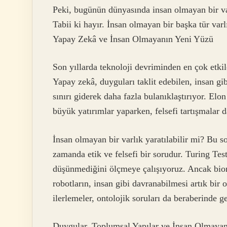
Peki, bugünün dünyasında insan olmayan bir va
Tabii ki hayır. İnsan olmayan bir başka tür varl
Yapay Zekâ ve İnsan Olmayanın Yeni Yüzü
Son yıllarda teknoloji devriminden en çok etki
Yapay zekâ, duyguları taklit edebilen, insan g
sınırı giderek daha fazla bulanıklaştırıyor. Elo
büyük yatırımlar yaparken, felsefi tartışmalar 
İnsan olmayan bir varlık yaratılabilir mi? Bu s
zamanda etik ve felsefi bir sorudur. Turing Test
düşünmediğini ölçmeye çalışıyoruz. Ancak biom
robotların, insan gibi davranabilmesi artık bir 
ilerlemeler, ontolojik soruları da beraberinde ge
Duygular, Toplumsal Yapılar ve İnsan Olmaya