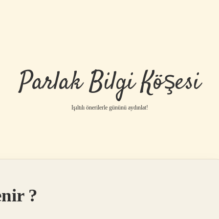
Parlak Bilgi Köşesi
Işıltılı önerilerle gününü aydınlat!
nir ?