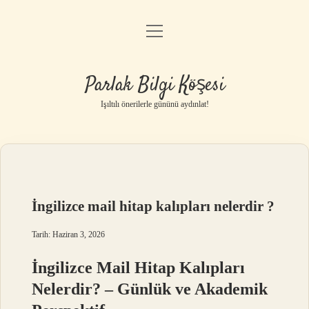
menüyü
Anasayfa
aç
Gizlilik Politikası
Parlak Bilgi Köşesi
Yasal Uyarı
Işıltılı önerilerle gününü aydınlat!
Hakkımızda
İngilizce mail hitap kalıpları nelerdir ?
Tarih: Haziran 3, 2026
İngilizce Mail Hitap Kalıpları
Nelerdir? – Günlük ve Akademik