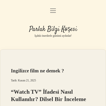
menüyü
Anasayfa
aç
Gizlilik Politikası
Parlak Bilgi Köşesi
Yasal Uyarı
Işıltılı önerilerle gününü aydınlat!
Hakkımızda
Ingilizce film ne demek ?
Tarih: Kasım 21, 2025
“Watch TV” İfadesi Nasıl
Kullanılır? Dilsel Bir İnceleme