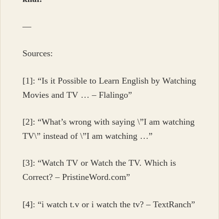
—
Sources:
[1]: “Is it Possible to Learn English by Watching
Movies and TV … – Flalingo”
[2]: “What’s wrong with saying \”I am watching
TV\” instead of \”I am watching …”
[3]: “Watch TV or Watch the TV. Which is
Correct? – PristineWord.com”
[4]: “i watch t.v or i watch the tv? – TextRanch”