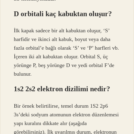
D orbitali kaç kabuktan oluşur?
İlk kapak sadece bir alt kabuktan oluşur, ‘S’
harfidir ve ikinci alt kabuk, boyut veya daha
fazla orbital’e bağlı olarak ‘S’ ve ‘P’ harfleri vb.
İçeren iki alt kabuktan oluşur. Orbital S, üç
yörünge P, beş yörünge D ve yedi orbital F’de
bulunur.
1s2 2s2 elektron dizilimi nedir?
Bir örnek belirtilirse, temel durum 1S2 2p6
3s’deki sodyum atomunun elektron düzenlemesi
yapı kuralını dikkate alır (aşağıda
görebilirsiniz). İlk uyarılmış durum, elektronun