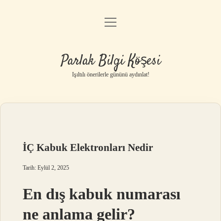
menüyü
Anasayfa
aç
Gizlilik Politikası
Parlak Bilgi Köşesi
Yasal Uyarı
Işıltılı önerilerle gününü aydınlat!
Hakkımızda
İÇ Kabuk Elektronları Nedir
Tarih: Eylül 2, 2025
En dış kabuk numarası
ne anlama gelir?