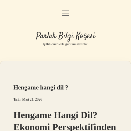
menüyü
Anasayfa
aç
Gizlilik Politikası
Parlak Bilgi Köşesi
Yasal Uyarı
Işıltılı önerilerle gününü aydınlat!
Hakkımızda
Hengame hangi dil ?
Tarih: Mart 21, 2026
Hengame Hangi Dil?
Ekonomi Perspektifinden