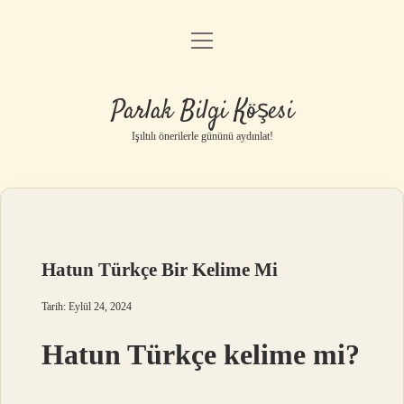
menüyü
Anasayfa
aç
Gizlilik Politikası
Parlak Bilgi Köşesi
Yasal Uyarı
Işıltılı önerilerle gününü aydınlat!
Hakkımızda
Hatun Türkçe Bir Kelime Mi
Tarih: Eylül 24, 2024
Hatun Türkçe kelime mi?