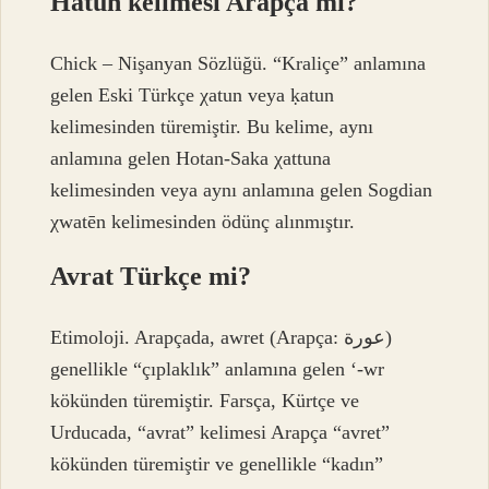
Hatun kelimesi Arapça mı?
Chick – Nişanyan Sözlüğü. “Kraliçe” anlamına
gelen Eski Türkçe χatun veya ḳatun
kelimesinden türemiştir. Bu kelime, aynı
anlamına gelen Hotan-Saka χattuna
kelimesinden veya aynı anlamına gelen Sogdian
χwatēn kelimesinden ödünç alınmıştır.
Avrat Türkçe mi?
Etimoloji. Arapçada, awret (Arapça: عورة)
genellikle “çıplaklık” anlamına gelen ‘-wr
kökünden türemiştir. Farsça, Kürtçe ve
Urducada, “avrat” kelimesi Arapça “avret”
kökünden türemiştir ve genellikle “kadın”