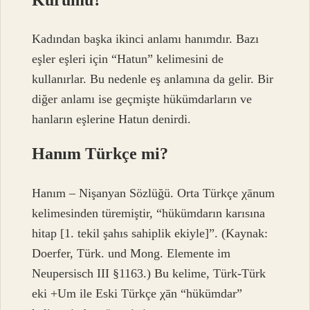
Kadından başka ikinci anlamı hanımdır. Bazı
eşler eşleri için “Hatun” kelimesini de
kullanırlar. Bu nedenle eş anlamına da gelir. Bir
diğer anlamı ise geçmişte hükümdarların ve
hanların eşlerine Hatun denirdi.
Hanım Türkçe mi?
Hanım – Nişanyan Sözlüğü. Orta Türkçe χānum
kelimesinden türemiştir, “hükümdarın karısına
hitap [1. tekil şahıs sahiplik ekiyle]”. (Kaynak:
Doerfer, Türk. und Mong. Elemente im
Neupersisch III §1163.) Bu kelime, Türk-Türk
eki +Um ile Eski Türkçe χān “hükümdar”