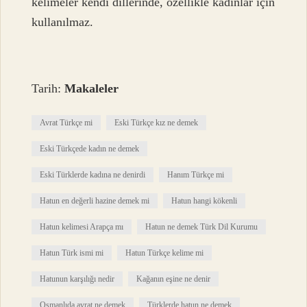
kelimeler kendi dillerinde, özellikle kadınlar için
kullanılmaz.
Tarih:
Makaleler
Avrat Türkçe mi
Eski Türkçe kız ne demek
Eski Türkçede kadın ne demek
Eski Türklerde kadına ne denirdi
Hanım Türkçe mi
Hatun en değerli hazine demek mi
Hatun hangi kökenli
Hatun kelimesi Arapça mı
Hatun ne demek Türk Dil Kurumu
Hatun Türk ismi mi
Hatun Türkçe kelime mi
Hatunun karşılığı nedir
Kağanın eşine ne denir
Osmanlıda avrat ne demek
Türklerde hatun ne demek