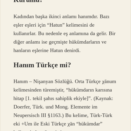
Kadından başka ikinci anlamı hanımdır. Bazı
eşler eşleri için “Hatun” kelimesini de
kullanırlar. Bu nedenle eş anlamına da gelir. Bir
diğer anlamı ise geçmişte hükümdarların ve
hanların eşlerine Hatun denirdi.
Hanım Türkçe mi?
Hanım – Nişanyan Sözlüğü. Orta Türkçe χānum
kelimesinden türemiştir, “hükümdarın karısına
hitap [1. tekil şahıs sahiplik ekiyle]”. (Kaynak:
Doerfer, Türk. und Mong. Elemente im
Neupersisch III §1163.) Bu kelime, Türk-Türk
eki +Um ile Eski Türkçe χān “hükümdar”